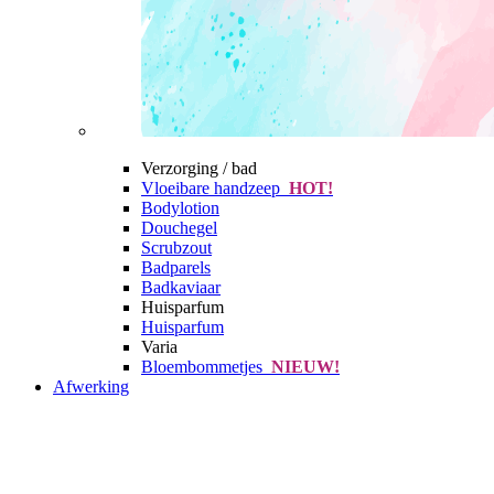
Verzorging / bad
Vloeibare handzeep
HOT!
Bodylotion
Douchegel
Scrubzout
Badparels
Badkaviaar
Huisparfum
Huisparfum
Varia
Bloembommetjes
NIEUW!
Afwerking