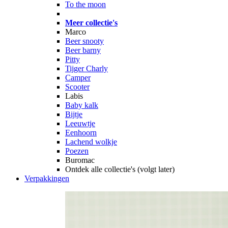
To the moon
Meer collectie's
Marco
Beer snooty
Beer barny
Pitty
Tijger Charly
Camper
Scooter
Labis
Baby kalk
Bijtje
Leeuwtje
Eenhoorn
Lachend wolkje
Poezen
Buromac
Ontdek alle collectie's (volgt later)
Verpakkingen