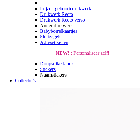
Prijzen geboortedrukwerk
Drukwerk Recto
Drukwerk Recto verso
Ander drukwerk
Babyborrelkaartjes
Sluitzegels
Adresetiketten
NEW! :
Personaliseer zelf!
Doopsuikerlabels
Stickers
Naamstickers
Collectie’s