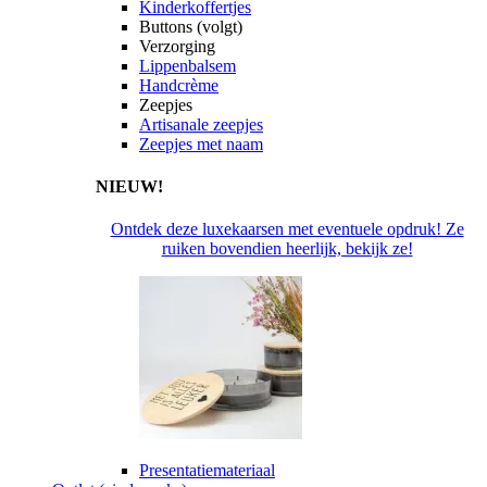
Kinderkoffertjes
Buttons (volgt)
Verzorging
Lippenbalsem
Handcrème
Zeepjes
Artisanale zeepjes
Zeepjes met naam
NIEUW!
Ontdek deze luxekaarsen met eventuele opdruk! Ze
ruiken bovendien heerlijk, bekijk ze!
Presentatiemateriaal