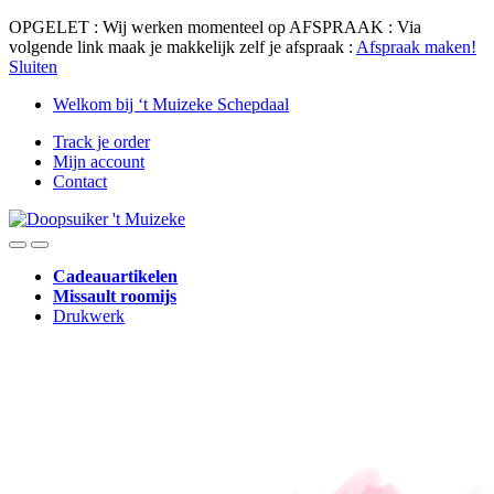
OPGELET : Wij werken momenteel op AFSPRAAK : Via
volgende link maak je makkelijk zelf je afspraak :
Afspraak maken!
Sluiten
Skip
Skip
Welkom bij ‘t Muizeke Schepdaal
to
to
Track je order
navigation
content
Mijn account
Contact
Cadeauartikelen
Missault roomijs
Drukwerk