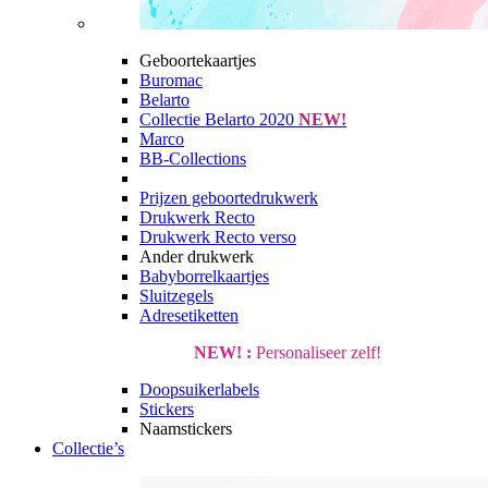
Geboortekaartjes
Buromac
Belarto
Collectie Belarto 2020
NEW!
Marco
BB-Collections
Prijzen geboortedrukwerk
Drukwerk Recto
Drukwerk Recto verso
Ander drukwerk
Babyborrelkaartjes
Sluitzegels
Adresetiketten
NEW! :
Personaliseer zelf!
Doopsuikerlabels
Stickers
Naamstickers
Collectie’s