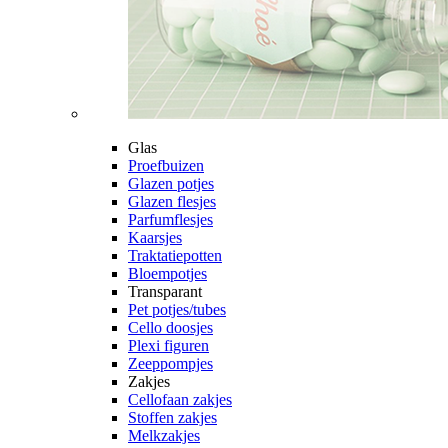
Glas
Proefbuizen
Glazen potjes
Glazen flesjes
Parfumflesjes
Kaarsjes
Traktatiepotten
Bloempotjes
Transparant
Pet potjes/tubes
Cello doosjes
Plexi figuren
Zeeppompjes
Zakjes
Cellofaan zakjes
Stoffen zakjes
Melkzakjes