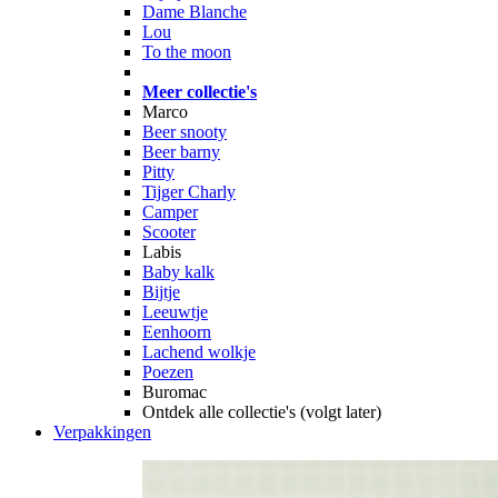
Dame Blanche
Lou
To the moon
Meer collectie's
Marco
Beer snooty
Beer barny
Pitty
Tijger Charly
Camper
Scooter
Labis
Baby kalk
Bijtje
Leeuwtje
Eenhoorn
Lachend wolkje
Poezen
Buromac
Ontdek alle collectie's (volgt later)
Verpakkingen