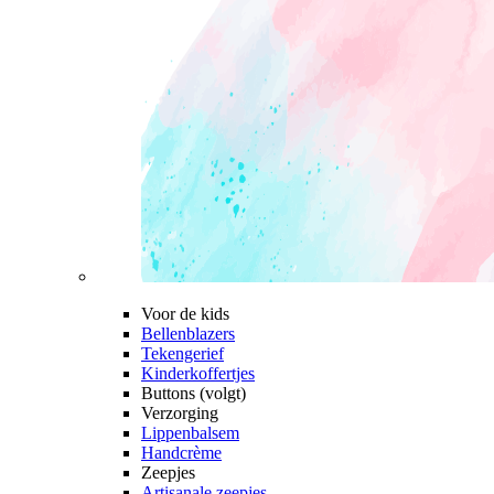
Voor de kids
Bellenblazers
Tekengerief
Kinderkoffertjes
Buttons (volgt)
Verzorging
Lippenbalsem
Handcrème
Zeepjes
Artisanale zeepjes