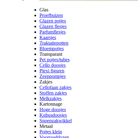
Glas
Proefbuizen
Glazen potjes
Glazen flesjes
Parfumflesjes
Kaarsjes
Traktatiepotten
Bloempotjes
Transparant
Pet potjes/tubes
Cello doosjes
Plexi figuren
Zeeppompjes
Zakjes
Cellofaan zakjes
Stoffen zakjes
Melkzakjes
Kartonnage
Hoge doosjes
Kubusdoosjes
Snoepzakwikkel
Metaal
Potjes klein
Voorraaddozen