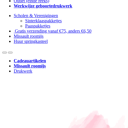
Outlet (einde reeks)
Werkwijze geboortedrukwerk
Scholen & Verenigingen
Sinterklaaspakketjes
Paaspakketjes
Gratis verzending vanaf €75, anders €6,50
Missault roomijs
Huur springkasteel
Cadeauartikelen
Missault roomijs
Drukwerk