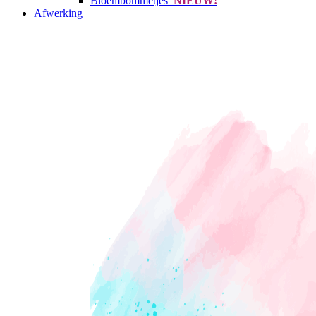
Bloembommetjes
NIEUW!
Afwerking