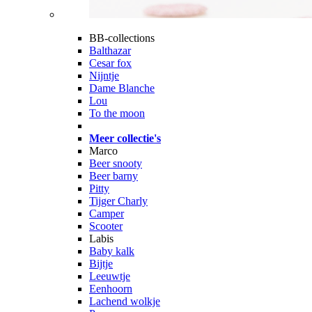
BB-collections
Balthazar
Cesar fox
Nijntje
Dame Blanche
Lou
To the moon
Meer collectie's
Marco
Beer snooty
Beer barny
Pitty
Tijger Charly
Camper
Scooter
Labis
Baby kalk
Bijtje
Leeuwtje
Eenhoorn
Lachend wolkje