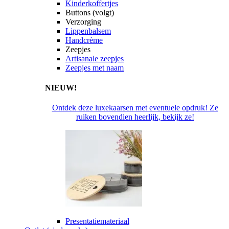
Kinderkoffertjes
Buttons (volgt)
Verzorging
Lippenbalsem
Handcrème
Zeepjes
Artisanale zeepjes
Zeepjes met naam
NIEUW!
Ontdek deze luxekaarsen met eventuele opdruk! Ze
ruiken bovendien heerlijk, bekijk ze!
Presentatiemateriaal