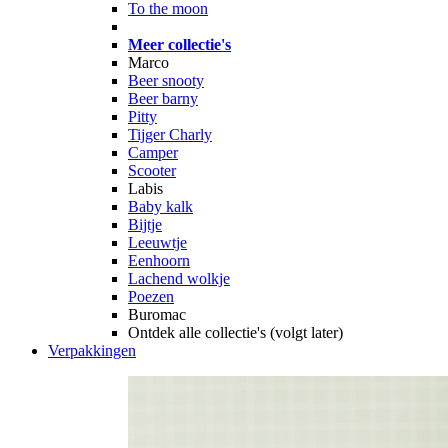
To the moon
Meer collectie's
Marco
Beer snooty
Beer barny
Pitty
Tijger Charly
Camper
Scooter
Labis
Baby kalk
Bijtje
Leeuwtje
Eenhoorn
Lachend wolkje
Poezen
Buromac
Ontdek alle collectie's (volgt later)
Verpakkingen