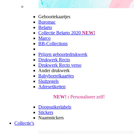
Geboortekaartjes
Buromac
Belarto
Collectie Belarto 2020
NEW!
Marco
BB-Collections
Prijzen geboortedrukwerk
Drukwerk Recto
Drukwerk Recto verso
Ander drukwerk
Babyborrelkaartjes
Sluitzegels
Adresetiketten
NEW! :
Personaliseer zelf!
Doopsuikerlabels
Stickers
Naamstickers
Collectie’s