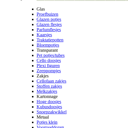
Glas
Proefbuizen
Glazen potjes
Glazen flesjes
Parfumflesjes
Kaarsjes
Traktatiepotten
Bloempotjes
Transparant
Pet potjes/tubes
Cello doosjes
Plexi figuren
Zeeppompjes
Zakjes
Cellofaan zakjes
Stoffen zakjes
Melkzakjes
Kartonnage
Hoge doosjes
Kubusdoosjes
Snoepzakwikkel
Metaal
Potjes klein
Voorraaddozen