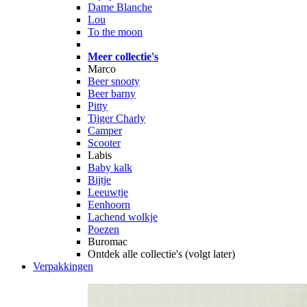
Dame Blanche
Lou
To the moon
Meer collectie's
Marco
Beer snooty
Beer barny
Pitty
Tijger Charly
Camper
Scooter
Labis
Baby kalk
Bijtje
Leeuwtje
Eenhoorn
Lachend wolkje
Poezen
Buromac
Ontdek alle collectie's (volgt later)
Verpakkingen