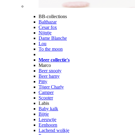
BB-collections
Balthazar
Cesar fox
Nijntje
Dame Blanche
Lou
To the moon
Meer collectie's
Marco
Beer snooty
Beer barny
Pitty
Tijger Charly
Camper
Scooter
Labis
Baby kalk
Bijtje
Leeuwtje
Eenhoorn
Lachend wolkje