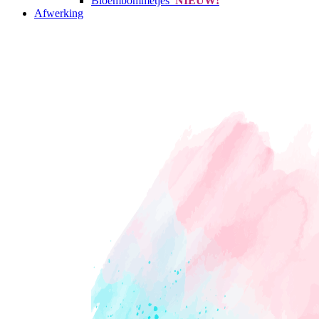
Bloembommetjes
NIEUW!
Afwerking