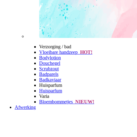
Verzorging / bad
Vloeibare handzeep
HOT!
Bodylotion
Douchegel
Scrubzout
Badparels
Badkaviaar
Huisparfum
Huisparfum
Varia
Bloembommetjes
NIEUW!
Afwerking