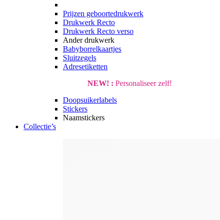
Prijzen geboortedrukwerk
Drukwerk Recto
Drukwerk Recto verso
Ander drukwerk
Babyborrelkaartjes
Sluitzegels
Adresetiketten
NEW! :
Personaliseer zelf!
Doopsuikerlabels
Stickers
Naamstickers
Collectie’s