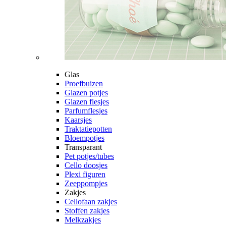
Glas
Proefbuizen
Glazen potjes
Glazen flesjes
Parfumflesjes
Kaarsjes
Traktatiepotten
Bloempotjes
Transparant
Pet potjes/tubes
Cello doosjes
Plexi figuren
Zeeppompjes
Zakjes
Cellofaan zakjes
Stoffen zakjes
Melkzakjes