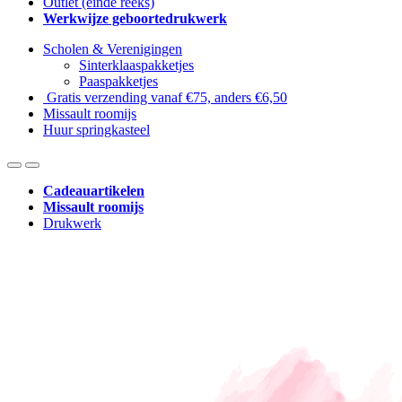
Outlet (einde reeks)
Werkwijze geboortedrukwerk
Scholen & Verenigingen
Sinterklaaspakketjes
Paaspakketjes
Gratis verzending vanaf €75, anders €6,50
Missault roomijs
Huur springkasteel
Cadeauartikelen
Missault roomijs
Drukwerk