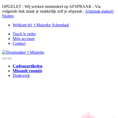
OPGELET : Wij werken momenteel op AFSPRAAK : Via
volgende link maak je makkelijk zelf je afspraak :
Afspraak maken!
Sluiten
Skip
Skip
Welkom bij ‘t Muizeke Schepdaal
to
to
Track je order
navigation
content
Mijn account
Contact
Cadeauartikelen
Missault roomijs
Drukwerk