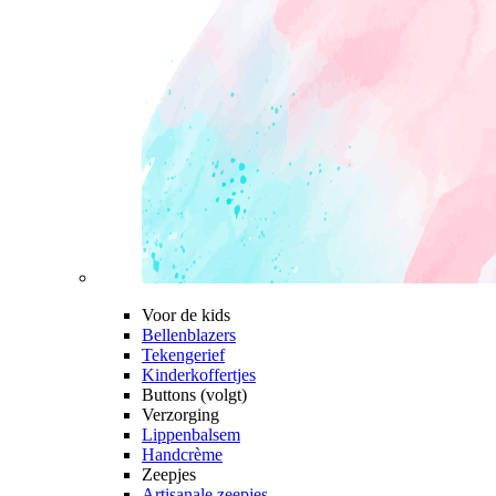
Voor de kids
Bellenblazers
Tekengerief
Kinderkoffertjes
Buttons (volgt)
Verzorging
Lippenbalsem
Handcrème
Zeepjes
Artisanale zeepjes